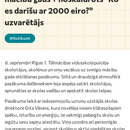
es darīšu ar 2000 eiro?"
uzvarētājs
#Notikumi
6. septembrī
Rīgas 1. Tālmācības vidusskola
pulcēja
skolotājus, skolēnus un viņu vecākus uz svinīgo mācību
gada atklāšanas pasākumu. Siltā un draudzīgā atmosfērā
pasākuma dalībniekiem bija iespēja satikt skolotājus,
aprunāties ar skolas vadību un apskatīt skolas telpas.
Pasākuma laikā ar iedvesmojošu uzrunu uzstājās skolas
direktore Gita Vāvere, kura novēlēja visiem klātesošajiem
spēku, izturību un enerģiju, lai sekmīgi pabeigtu skolu un
iegūtu savu sapņu atestātu. Viņa uzsvēra arī personīgās
izaugsmes nozīmi, aicinot skolēnus aktīvi piedalīties skolas