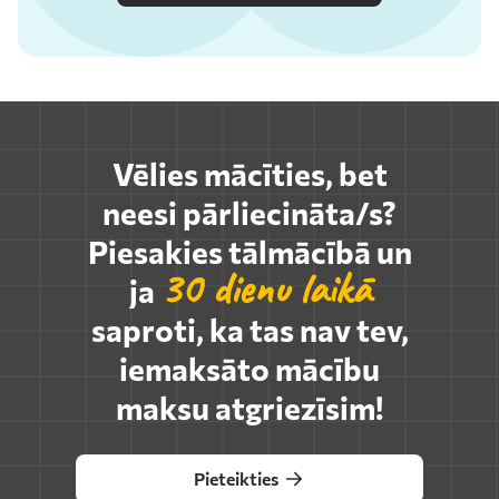
Vēlies mācīties, bet
neesi pārliecināta/s?
Piesakies tālmācībā un
30 dienu laikā
ja
saproti, ka tas nav tev,
iemaksāto mācību
maksu atgriezīsim!
Pieteikties