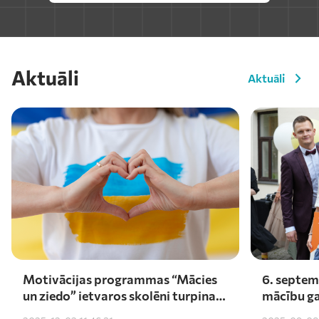
Aktuāli
Aktuāli
Motivācijas programmas “Mācies
6. septem
un ziedo” ietvaros skolēni turpina
mācību ga
atbalstīt Ukrainu – saziedoti
darīšu ar 