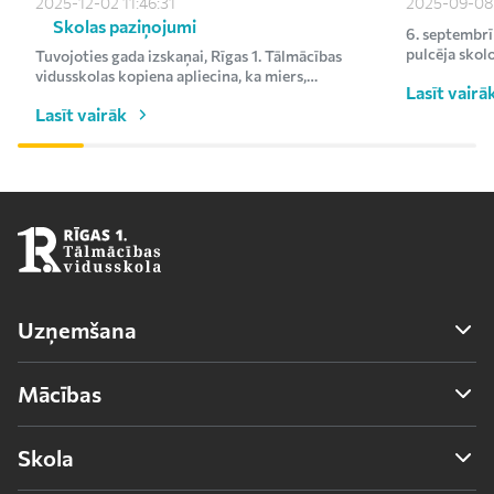
2025-12-02 11:46:31
2025-09-08 
kārtējie €1000
Skolas paziņojumi
6. septembrī
pulcēja skol
Tuvojoties gada izskaņai, Rīgas 1. Tālmācības
uz svinīgo mā
vidusskolas kopiena apliecina, ka miers,
Lasīt vairā
līdzcietība un vēlme p...
Lasīt vairāk
Uzņemšana
Uzņemšana
Mācības
Uzņemšanas noteikumi
Vidējā izglītība 10. -12. klase
Nepieciešamie dokumenti
Skola
Pamatizglītība 7. -9. klase
Mācību maksa
Par skolu