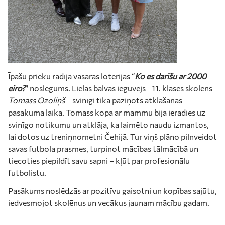
Īpašu prieku radīja vasaras loterijas “
Ko es darīšu ar 2000
eiro?
” noslēgums. Lielās balvas ieguvējs –11. klases skolēns
Tomass Ozoliņš
– svinīgi tika paziņots atklāšanas
pasākuma laikā. Tomass kopā ar mammu bija ieradies uz
svinīgo notikumu un atklāja, ka laimēto naudu izmantos,
lai dotos uz treniņnometni Čehijā. Tur viņš plāno pilnveidot
savas futbola prasmes, turpinot mācības tālmācībā un
tiecoties piepildīt savu sapni – kļūt par profesionālu
futbolistu.
Pasākums noslēdzās ar pozitīvu gaisotni un kopības sajūtu,
iedvesmojot skolēnus un vecākus jaunam mācību gadam.