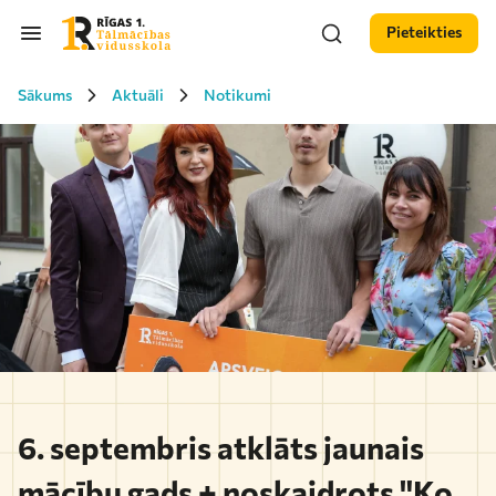
Pieteikties
Sākums
Aktuāli
Notikumi
6. septembris atklāts jaunais
mācību gads + noskaidrots "Ko