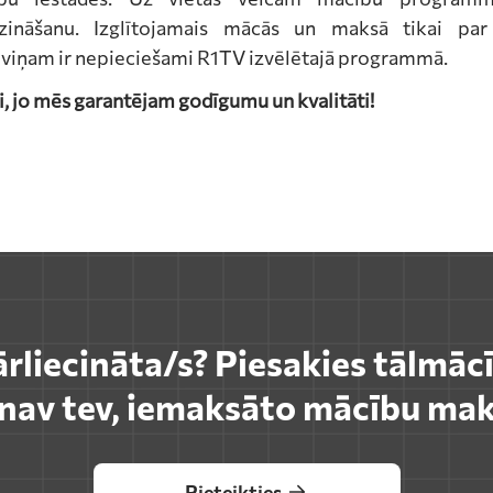
dzināšanu. Izglītojamais mācās un maksā tikai par
 viņam ir nepieciešami R1TV izvēlētajā programmā.
ai, jo mēs garantējam godīgumu un kvalitāti!
ārliecināta/s? Piesakies tālmāc
s nav tev, iemaksāto mācību mak
Pieteikties