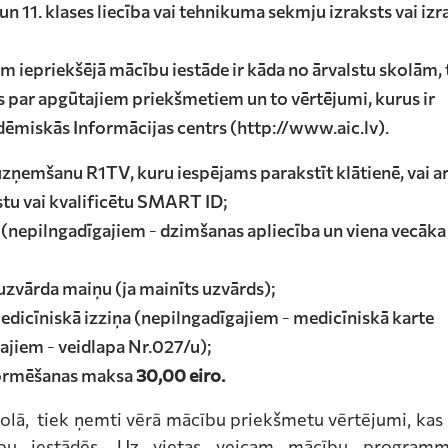
. un 11. klases liecība vai tehnikuma sekmju izraksts vai izr
m iepriekšējā mācību iestāde ir kāda no ārvalstu skolām, 
ts par apgūtajiem priekšmetiem un to vērtējumi, kurus ir
dēmiskās Informācijas centrs (http://www.aic.lv).
zņemšanu R1TV, kuru iespējams parakstīt klātienē, vai ar
tu vai kvalificētu SMART ID;
e (nepilngadīgajiem - dzimšanas apliecība un viena vecāka
zvārda maiņu (ja mainīts uzvārds);
dicīniskā izziņa (nepilngadīgajiem - medicīniskā karte
ajiem - veidlapa Nr.027/u);
ormēšanas maksa
30,00 eiro.
kolā, tiek ņemti vērā mācību priekšmetu vērtējumi, kas 
cību iestādēs. Uz vietas veicam mācību program