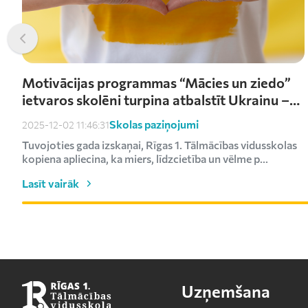
Motivācijas programmas “Mācies un ziedo”
ietvaros skolēni turpina atbalstīt Ukrainu –
saziedoti kārtējie €1000
Skolas paziņojumi
2025-12-02 11:46:31
Tuvojoties gada izskaņai, Rīgas 1. Tālmācības vidusskolas
kopiena apliecina, ka miers, līdzcietība un vēlme p...
Lasīt vairāk
Uzņemšana