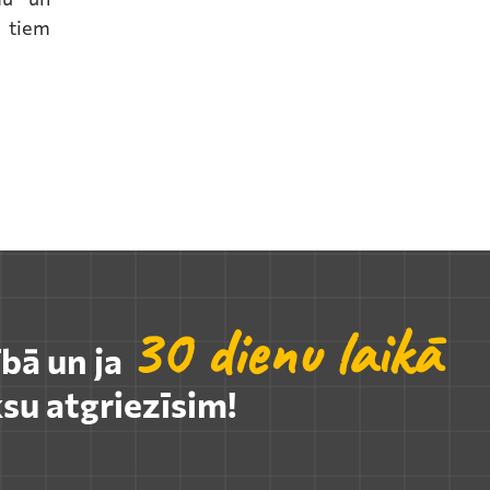
 tiem
30 dienu laikā
ībā un ja
su atgriezīsim!