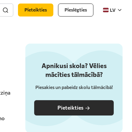
Pieteikties
Pieslēgties
LV
Apnikusi skola? Vēlies
mācīties tālmācībā?
Piesakies un pabeidz skolu tālmācībā!
zziņa
Pieteikties
 no