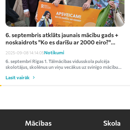
6. septembris atklāts jaunais mācību gads +
noskaidrots "Ko es darīšu ar 2000 eiro?"
uzvarētājs
Notikumi
2025-09-08 14:14:05
6. septembrī Rīgas 1. Tālmācības vidusskola pulcēja
skolotājus, skolēnus un viņu vecākus uz svinīgo mācību
ga...
Lasīt vairāk
Mācības
Skola