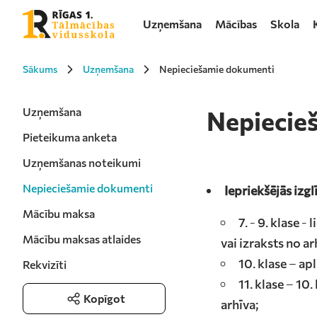
Uzņemšana
Mācības
Skola
Sākums
Uzņemšana
Nepieciešamie dokumenti
Uzņemšana
Nepiecie
Pieteikuma anketa
Uzņemšanas noteikumi
Nepieciešamie dokumenti
Iepriekšējās izg
Mācību maksa
7. - 9. klase 
Mācību maksas atlaides
vai izraksts no ar
10. klase – ap
Rekvizīti
11. klase – 10
Kopīgot
arhīva;