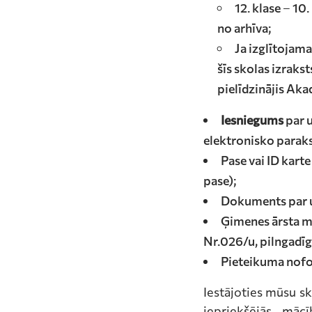
12. klase – 10
no arhīva;
Ja izglītojama
šīs skolas izraks
pielīdzinājis Aka
Iesniegums
par u
elektronisko paraks
Pase vai ID kart
pase);
Dokuments par u
Ģimenes ārsta me
Nr.026/u, pilngadīg
Pieteikuma nof
Iestājoties mūsu s
iepriekšējās mā