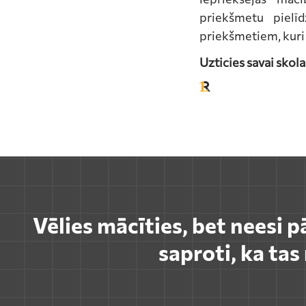
priekšmetu pielī
priekšmetiem, kuri
Uzticies savai skol
Vēlies mācīties, bet neesi p
saproti, ka ta