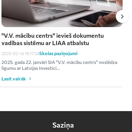
"V.V. mācību centrs" ievieš dokumentu
vadības sistēmu ar LIAA atbalstu
Skolas paziņojumi
2025-02-14 19:17:54
2
2025. gada 22. janvārī SIA "V.V. mācību centrs" noslēdza
R
līgumu ar Latvijas Investīci...
s
Lasīt vairāk
L
Saziņa