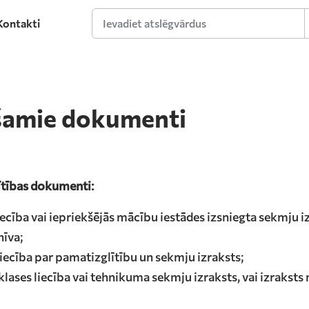
Kontakti
Ievadiet atslēgvārdus
šamie dokumenti
lītības dokumenti:
- liecība vai iepriekšējās mācību iestādes izsniegta sekmju i
hīva;
liecība par pamatizglītību un sekmju izraksts;
. klases liecība vai tehnikuma sekmju izraksts, vai izraksts